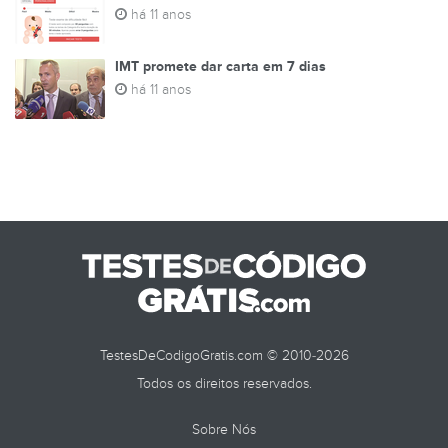
há 11 anos
IMT promete dar carta em 7 dias
há 11 anos
TestesDeCodigoGratis.com © 2010-2026
Todos os direitos reservados.
Sobre Nós