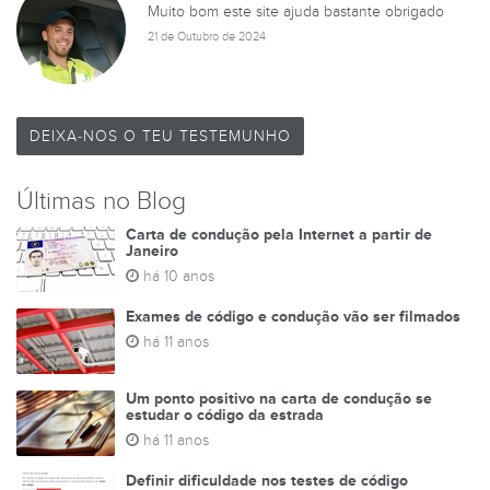
Muito bom este site ajuda bastante obrigado
21 de Outubro de 2024
DEIXA-NOS O TEU TESTEMUNHO
Últimas no Blog
Carta de condução pela Internet a partir de
Janeiro
há 10 anos
Exames de código e condução vão ser filmados
há 11 anos
Um ponto positivo na carta de condução se
estudar o código da estrada
há 11 anos
Definir dificuldade nos testes de código