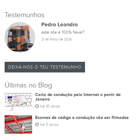
Testemunhos
Pedro Leandro
este site é 100% fiavel?
21 de Março de 2026
DEIXA-NOS O TEU TESTEMUNHO
Últimas no Blog
Carta de condução pela Internet a partir de
Janeiro
há 10 anos
Exames de código e condução vão ser filmados
há 11 anos