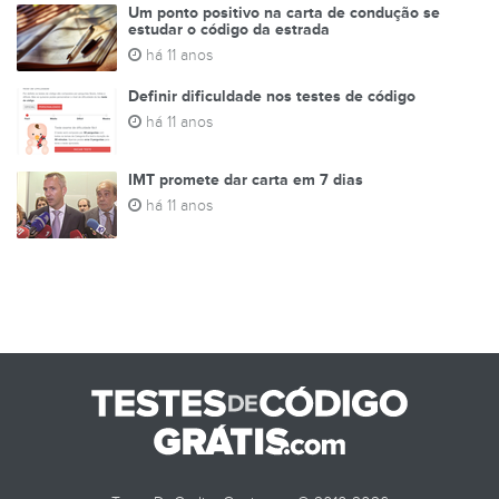
Um ponto positivo na carta de condução se
estudar o código da estrada
há 11 anos
Definir dificuldade nos testes de código
há 11 anos
IMT promete dar carta em 7 dias
há 11 anos