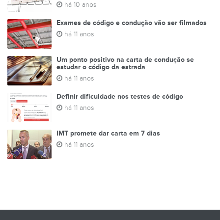
há 10 anos
Exames de código e condução vão ser filmados
há 11 anos
Um ponto positivo na carta de condução se
estudar o código da estrada
há 11 anos
Definir dificuldade nos testes de código
há 11 anos
IMT promete dar carta em 7 dias
há 11 anos