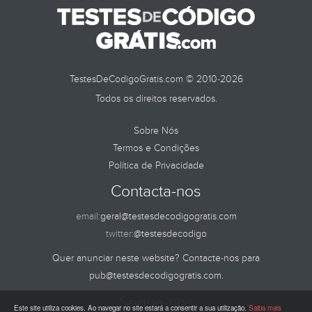
TestesDeCodigoGratis.com © 2010-2026
Todos os direitos reservados.
Sobre Nós
Termos e Condições
Política de Privacidade
Contacta-nos
email:
geral@testesdecodigogratis.com
twitter:
@testesdecodigo
Quer anunciar neste website? Contacte-nos para
pub@testesdecodigogratis.com
.
Segue-nos
Este site utiliza cookies. Ao navegar no site estará a consentir a sua utilização.
Saiba mais