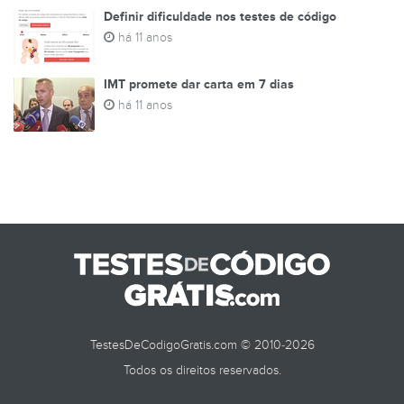
Definir dificuldade nos testes de código
há 11 anos
IMT promete dar carta em 7 dias
há 11 anos
TestesDeCodigoGratis.com © 2010-2026
Todos os direitos reservados.