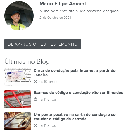
Mario Filipe Amaral
Muito bom este site ajuda bastante obrigado
21 de Outubro de 2024
DEIXA-NOS O TEU TESTEMUNHO
Últimas no Blog
Carta de condução pela Internet a partir de
Janeiro
há 10 anos
Exames de código e condução vão ser filmados
há 11 anos
Um ponto positivo na carta de condução se
estudar o código da estrada
há 11 anos