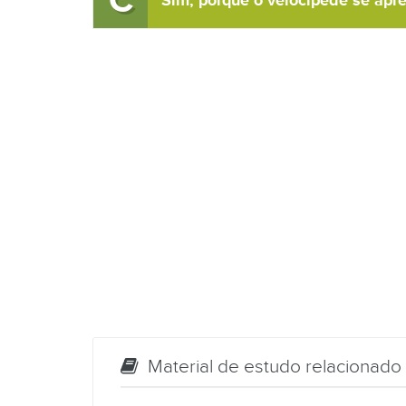
C
Sim, porque o velocípede se apre
Material de estudo relacionado