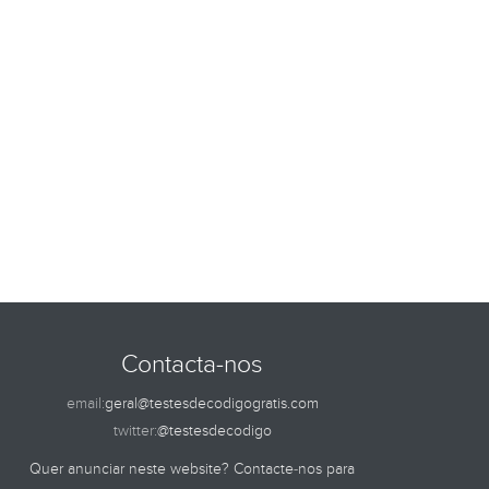
Contacta-nos
email:
geral@testesdecodigogratis.com
twitter:
@testesdecodigo
Quer anunciar neste website? Contacte-nos para