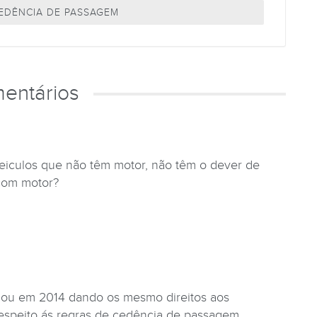
CEDÊNCIA DE PASSAGEM
entários
eiculos que não têm motor, não têm o dever de
com motor?
dou em 2014 dando os mesmo direitos aos
espeito ás regras de cedência de passagem.