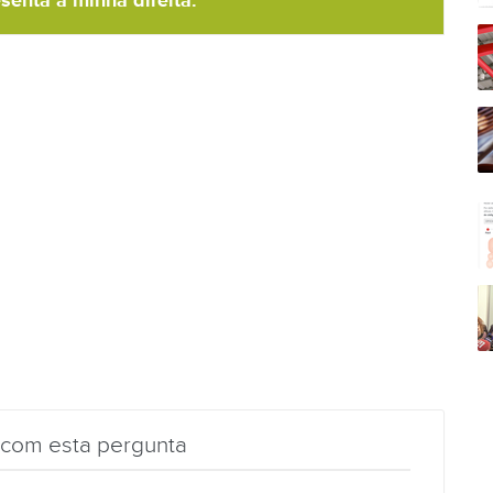
senta à minha direita.
 com esta pergunta