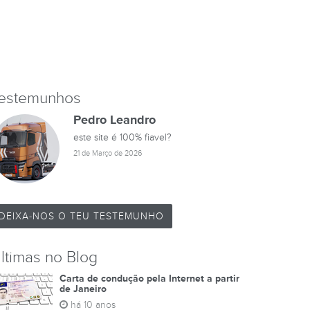
estemunhos
Pedro Leandro
este site é 100% fiavel?
21 de Março de 2026
DEIXA-NOS O TEU TESTEMUNHO
ltimas no Blog
Carta de condução pela Internet a partir
de Janeiro
há 10 anos