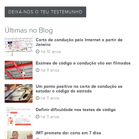
DEIXA-NOS O TEU TESTEMUNHO
Últimas no Blog
Carta de condução pela Internet a partir de
Janeiro
há 10 anos
Exames de código e condução vão ser filmados
há 11 anos
Um ponto positivo na carta de condução se
estudar o código da estrada
há 11 anos
Definir dificuldade nos testes de código
há 11 anos
IMT promete dar carta em 7 dias