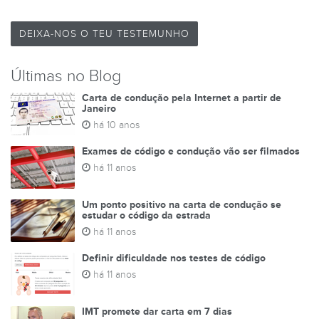
DEIXA-NOS O TEU TESTEMUNHO
Últimas no Blog
Carta de condução pela Internet a partir de
Janeiro
há 10 anos
Exames de código e condução vão ser filmados
há 11 anos
Um ponto positivo na carta de condução se
estudar o código da estrada
há 11 anos
Definir dificuldade nos testes de código
há 11 anos
IMT promete dar carta em 7 dias