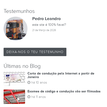
Testemunhos
Pedro Leandro
este site é 100% fiavel?
21 de Março de 2026
DEIXA-NOS O TEU TESTEMUNHO
Últimas no Blog
Carta de condução pela Internet a partir de
Janeiro
há 10 anos
Exames de código e condução vão ser filmados
há 11 anos