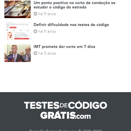
Um ponto positivo na carta de condução se
estudar o código da estrada
há 11 anos
Definir dificuldade nos testes de código
há 11 anos
IMT promete dar carta em 7 dias
há 11 anos