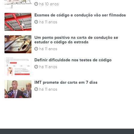
há 10 anos
Exames de código e condução vão ser filmados
há 11 anos
Um ponto positivo na carta de condução se
estudar o código da estrada
há 11 anos
Definir dificuldade nos testes de código
há 11 anos
IMT promete dar carta em 7 dias
há 11 anos