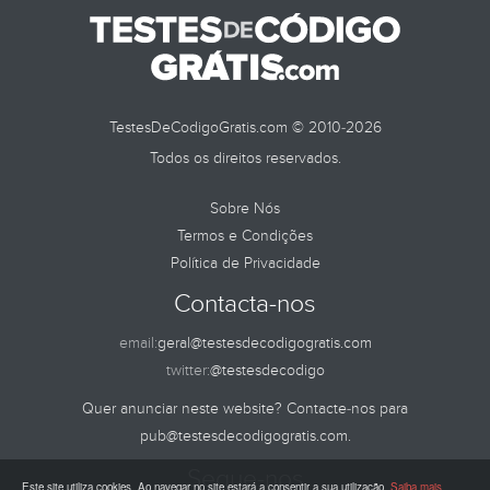
TestesDeCodigoGratis.com © 2010-2026
Todos os direitos reservados.
Sobre Nós
Termos e Condições
Política de Privacidade
Contacta-nos
email:
geral@testesdecodigogratis.com
twitter:
@testesdecodigo
Quer anunciar neste website? Contacte-nos para
pub@testesdecodigogratis.com
.
Segue-nos
Este site utiliza cookies. Ao navegar no site estará a consentir a sua utilização.
Saiba mais