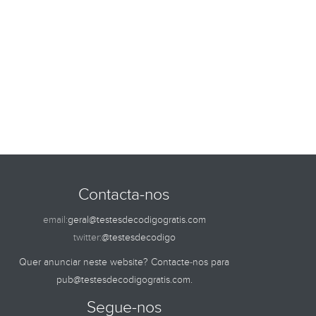
Contacta-nos
email:
geral@testesdecodigogratis.com
twitter:
@testesdecodigo
Quer anunciar neste website? Contacte-nos para
pub@testesdecodigogratis.com
.
Segue-nos