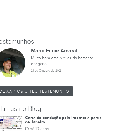
estemunhos
Mario Filipe Amaral
Muito bom este site ajuda bastante
obrigado
21 de Outubro de 2024
DEIXA-NOS O TEU TESTEMUNHO
ltimas no Blog
Carta de condução pela Internet a partir
de Janeiro
há 10 anos