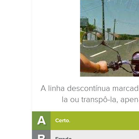
A linha descontínua marcad
la ou transpô-la, ape
A
Certo.