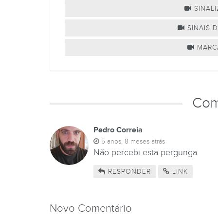
SINAL
SINAIS D
MARCA
Com
Pedro Correia
5 anos, 8 meses atrás
Não percebi esta pergunga
RESPONDER
LINK
Novo Comentário