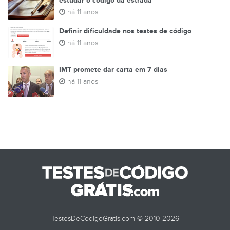
estudar o código da estrada
há 11 anos
Definir dificuldade nos testes de código
há 11 anos
IMT promete dar carta em 7 dias
há 11 anos
TestesDeCodigoGratis.com © 2010-2026