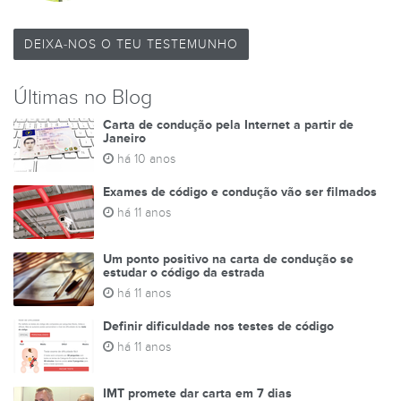
DEIXA-NOS O TEU TESTEMUNHO
Últimas no Blog
Carta de condução pela Internet a partir de
Janeiro
há 10 anos
Exames de código e condução vão ser filmados
há 11 anos
Um ponto positivo na carta de condução se
estudar o código da estrada
há 11 anos
Definir dificuldade nos testes de código
há 11 anos
IMT promete dar carta em 7 dias