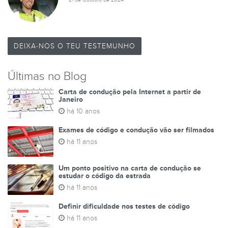
DEIXA-NOS O TEU TESTEMUNHO
Últimas no Blog
Carta de condução pela Internet a partir de
Janeiro
há 10 anos
Exames de código e condução vão ser filmados
há 11 anos
Um ponto positivo na carta de condução se
estudar o código da estrada
há 11 anos
Definir dificuldade nos testes de código
há 11 anos