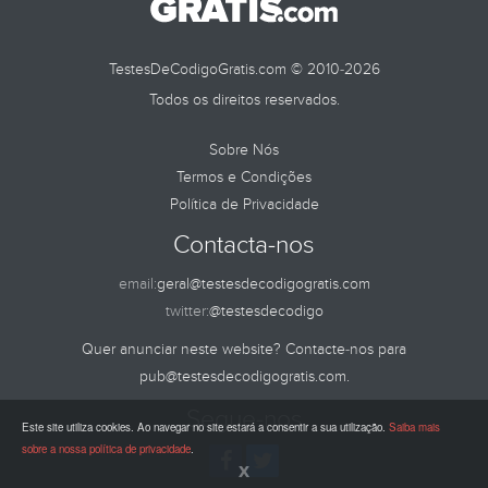
TestesDeCodigoGratis.com © 2010-2026
Todos os direitos reservados.
Sobre Nós
Termos e Condições
Política de Privacidade
Contacta-nos
email:
geral@testesdecodigogratis.com
twitter:
@testesdecodigo
Quer anunciar neste website? Contacte-nos para
pub@testesdecodigogratis.com
.
Segue-nos
Este site utiliza cookies. Ao navegar no site estará a consentir a sua utilização.
Saiba mais
sobre a nossa política de privacidade
.
x