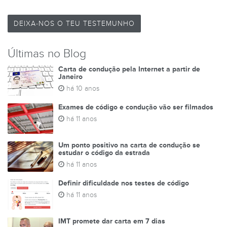
DEIXA-NOS O TEU TESTEMUNHO
Últimas no Blog
Carta de condução pela Internet a partir de
Janeiro
há 10 anos
Exames de código e condução vão ser filmados
há 11 anos
Um ponto positivo na carta de condução se
estudar o código da estrada
há 11 anos
Definir dificuldade nos testes de código
há 11 anos
IMT promete dar carta em 7 dias