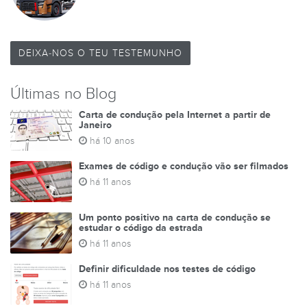
DEIXA-NOS O TEU TESTEMUNHO
Últimas no Blog
Carta de condução pela Internet a partir de
Janeiro
há 10 anos
Exames de código e condução vão ser filmados
há 11 anos
Um ponto positivo na carta de condução se
estudar o código da estrada
há 11 anos
Definir dificuldade nos testes de código
há 11 anos