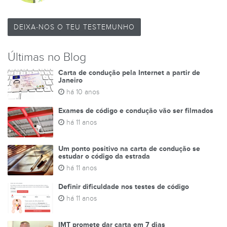
DEIXA-NOS O TEU TESTEMUNHO
Últimas no Blog
Carta de condução pela Internet a partir de
Janeiro
há 10 anos
Exames de código e condução vão ser filmados
há 11 anos
Um ponto positivo na carta de condução se
estudar o código da estrada
há 11 anos
Definir dificuldade nos testes de código
há 11 anos
IMT promete dar carta em 7 dias