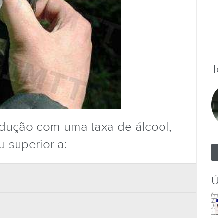
T
dução com uma taxa de álcool,
u superior a:
Ú