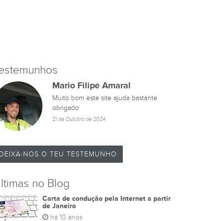
estemunhos
Mario Filipe Amaral
Muito bom este site ajuda bastante
obrigado
21 de Outubro de 2024
DEIXA-NOS O TEU TESTEMUNHO
ltimas no Blog
Carta de condução pela Internet a partir
de Janeiro
há 10 anos