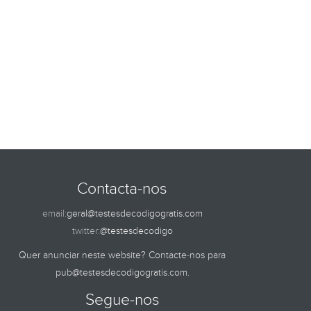
Contacta-nos
email:
geral@testesdecodigogratis.com
twitter:
@testesdecodigo
Quer anunciar neste website? Contacte-nos para
pub@testesdecodigogratis.com
.
Segue-nos