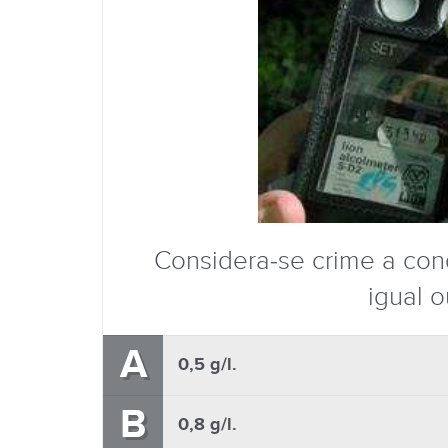
Considera-se crime a con
igual o
A
0,5 g/l.
B
0,8 g/l.