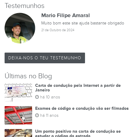
Testemunhos
Mario Filipe Amaral
Muito bom este site ajuda bastante obrigado
21 de Outubro de 2024
DEIXA-NOS O TEU TESTEMUNHO
Últimas no Blog
Carta de condução pela Internet a partir de
Janeiro
há 10 anos
Exames de código e condução vão ser filmados
há 11 anos
Um ponto positivo na carta de condução se
estudar o código da estrada