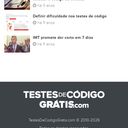
há 11 anos
Definir dificuldade nos testes de código
há 11 anos
IMT promete dar carta em 7 dias
há 11 anos
TestesDeCodigoGratis.com © 2010-2026