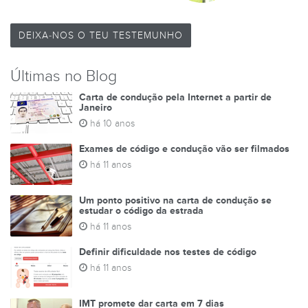
DEIXA-NOS O TEU TESTEMUNHO
Últimas no Blog
Carta de condução pela Internet a partir de
Janeiro
há 10 anos
Exames de código e condução vão ser filmados
há 11 anos
Um ponto positivo na carta de condução se
estudar o código da estrada
há 11 anos
Definir dificuldade nos testes de código
há 11 anos
IMT promete dar carta em 7 dias