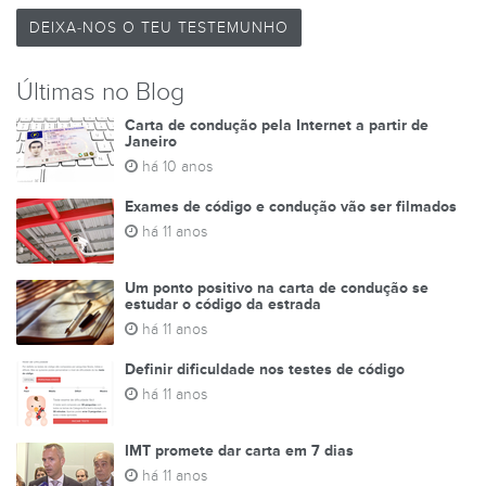
DEIXA-NOS O TEU TESTEMUNHO
Últimas no Blog
Carta de condução pela Internet a partir de
Janeiro
há 10 anos
Exames de código e condução vão ser filmados
há 11 anos
Um ponto positivo na carta de condução se
estudar o código da estrada
há 11 anos
Definir dificuldade nos testes de código
há 11 anos
IMT promete dar carta em 7 dias
há 11 anos