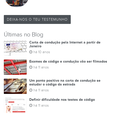
DEIXA-NOS O TEU TESTEMUNHO
Últimas no Blog
Carta de condução pela Internet a partir de
Janeiro
há 10 anos
Exames de código e condução vão ser filmados
há 11 anos
Um ponto positivo na carta de condução se
estudar o código da estrada
há 11 anos
Definir dificuldade nos testes de código
há 11 anos