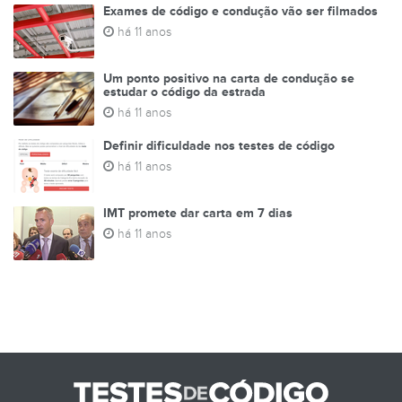
Exames de código e condução vão ser filmados
há 11 anos
Um ponto positivo na carta de condução se
estudar o código da estrada
há 11 anos
Definir dificuldade nos testes de código
há 11 anos
IMT promete dar carta em 7 dias
há 11 anos