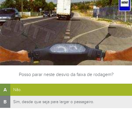
Posso parar neste desvio da faixa de rodagem?
A
Não.
B
Sim, desde que seja para largar o passageiro.