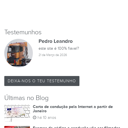
Testemunhos
Pedro Leandro
este site é 100% fiavel?
21 de Março de 2026
DEIXA-NOS O TEU TESTEMUNHO
Últimas no Blog
Carta de condução pela Internet a partir de
Janeiro
há 10 anos