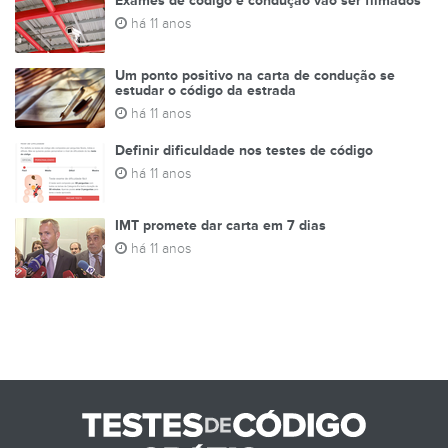
Exames de código e condução vão ser filmados
há 11 anos
Um ponto positivo na carta de condução se
estudar o código da estrada
há 11 anos
Definir dificuldade nos testes de código
há 11 anos
IMT promete dar carta em 7 dias
há 11 anos