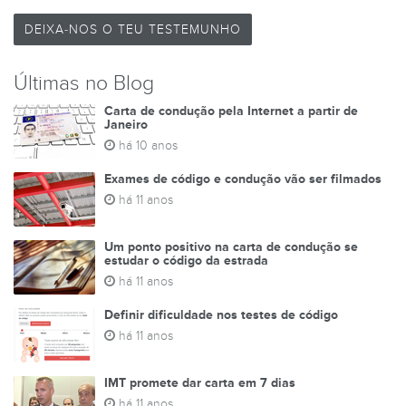
DEIXA-NOS O TEU TESTEMUNHO
Últimas no Blog
Carta de condução pela Internet a partir de
Janeiro
há 10 anos
Exames de código e condução vão ser filmados
há 11 anos
Um ponto positivo na carta de condução se
estudar o código da estrada
há 11 anos
Definir dificuldade nos testes de código
há 11 anos
IMT promete dar carta em 7 dias
há 11 anos