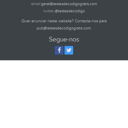
email:
geral@testesdecodigogratis.com
twitter:
@testesdecodigo
Quer anunciar neste website? Contacte-nos para
pub@testesdecodigogratis.com
.
Segue-nos