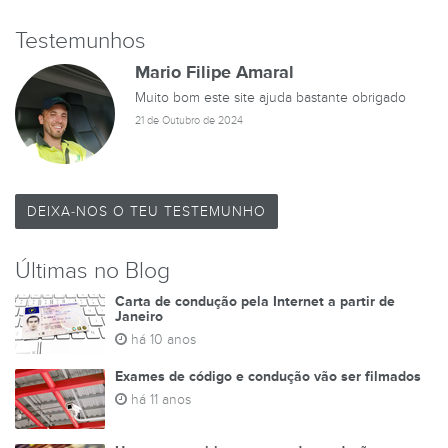
Testemunhos
Mario Filipe Amaral
Muito bom este site ajuda bastante obrigado
21 de Outubro de 2024
DEIXA-NOS O TEU TESTEMUNHO
Últimas no Blog
Carta de condução pela Internet a partir de
Janeiro
há 10 anos
Exames de código e condução vão ser filmados
há 11 anos