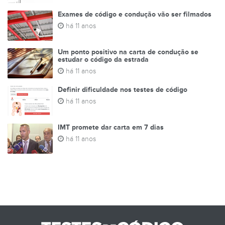
Exames de código e condução vão ser filmados
há 11 anos
Um ponto positivo na carta de condução se
estudar o código da estrada
há 11 anos
Definir dificuldade nos testes de código
há 11 anos
IMT promete dar carta em 7 dias
há 11 anos