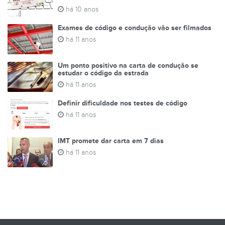
há 10 anos
Exames de código e condução vão ser filmados
há 11 anos
Um ponto positivo na carta de condução se
estudar o código da estrada
há 11 anos
Definir dificuldade nos testes de código
há 11 anos
IMT promete dar carta em 7 dias
há 11 anos